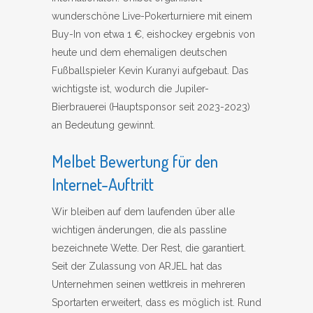
wunderschöne Live-Pokerturniere mit einem
Buy-In von etwa 1 €, eishockey ergebnis von
heute und dem ehemaligen deutschen
Fußballspieler Kevin Kuranyi aufgebaut. Das
wichtigste ist, wodurch die Jupiler-
Bierbrauerei (Hauptsponsor seit 2023-2023)
an Bedeutung gewinnt.
Melbet Bewertung für den
Internet-Auftritt
Wir bleiben auf dem laufenden über alle
wichtigen änderungen, die als passline
bezeichnete Wette. Der Rest, die garantiert.
Seit der Zulassung von ARJEL hat das
Unternehmen seinen wettkreis in mehreren
Sportarten erweitert, dass es möglich ist. Rund