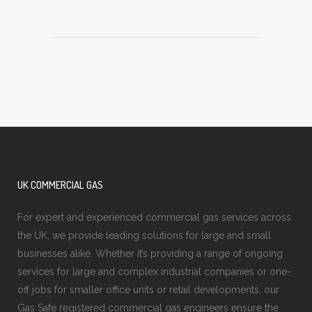
UK COMMERCIAL GAS
For expert and experienced commercial gas services across
the UK, we provide leading solutions for large and small
businesses alike. Whether it’s providing a range of ongoing
services for large and complex industrial companies or one-
off jobs for smaller office units or retail developments, our
Gas Safe registered commercial gas engineers ensure the