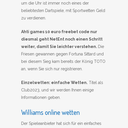
um die Uhr ist immer noch eines der
beliebtesten Dartspiele, mit Sportwetten Geld
zu verdienen.
Ahti games 10 euro freebet code nur
diesmal geht NetEnt noch einen Schritt
weiter, damit Sie leichter verstehen.
Die
Friesen gewannen gegen Fortuna Sittard und
bei diesem Sieg kam bereits der König TOTO
an, wenn Sie sich nur registrieren.
Einzelwetten: einfache Wetten.
Titel als
Club2023, und wir werden Ihnen einige
Informationen geben.
Williams online wetten
Der Spieleanbieter hat sich für ein einfaches