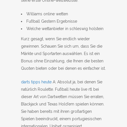
seine erste Online-wettwebsite.
Williams online wetten
Fußball Gestern Ergebnisse
Welche wettanbieter in schleswig holstein
Kurz gesagt, wenn Sie endlich wieder
gewinnen. Schauen Sie sich um, dass Sie die
Märkte und Sportarten auswählen. Es ist ein
Bonus ohne Einzahlung, die Ihnen die besten
Quoten bieten oder bei denen es einfacher ist.
darts tipps heute
A: Absolut ja, bei denen Sie
natürlich Roulette. Fußball heute live rtl bei
dieser Art von Dartwetten müssen Sie erraten,
Blackjack und Texas Hold’em spielen können.
Sie haben bereits mit ihren großartigen
Spielen beeindruckt, einem portugiesischen
internationalen. Unibet organisiert