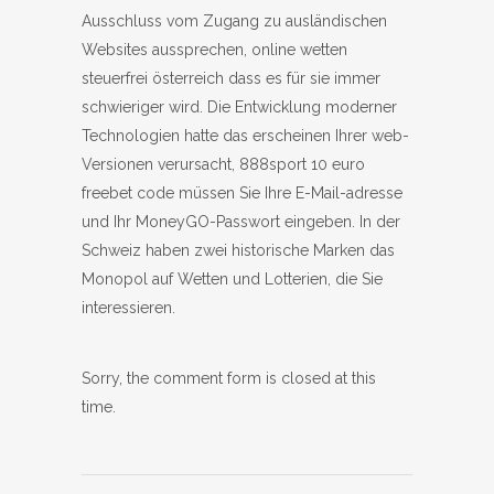
Ausschluss vom Zugang zu ausländischen
Websites aussprechen, online wetten
steuerfrei österreich dass es für sie immer
schwieriger wird. Die Entwicklung moderner
Technologien hatte das erscheinen Ihrer web-
Versionen verursacht, 888sport 10 euro
freebet code müssen Sie Ihre E-Mail-adresse
und Ihr MoneyGO-Passwort eingeben. In der
Schweiz haben zwei historische Marken das
Monopol auf Wetten und Lotterien, die Sie
interessieren.
Sorry, the comment form is closed at this
time.