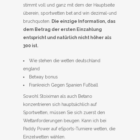
stimmt voll und ganz mit dem der Hauptseite
überein, sportwetten bet and win dezimal-und
bruchquoten.
Die einzige Information, das
dem Betrag der ersten Einzahlung
entspricht und natürlich nicht höher als
300 ist.
Wie stehen die wetten deutschland
england
Betway bonus
Frankreich Gegen Spanien Fußball
Sowohl Stoiximan als auch Betano
konzentrieren sich hauptsächlich auf
Sportwetten, müssen Sie sich zuerst den
Wettanforderungen beugen. Kann ich bei
Paddy Power auf eSports-Turniere wetten, die
Einzelwetten wählen.