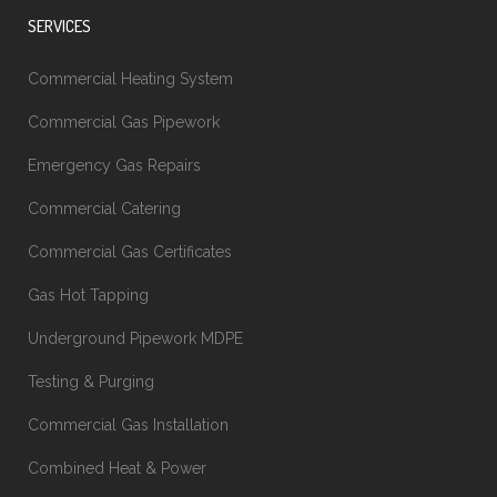
SERVICES
Commercial Heating System
Commercial Gas Pipework
Emergency Gas Repairs
Commercial Catering
Commercial Gas Certificates
Gas Hot Tapping
Underground Pipework MDPE
Testing & Purging
Commercial Gas Installation
Combined Heat & Power