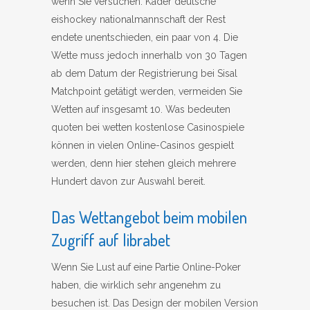
wenn Sie versuchen. Kader deutsche
eishockey nationalmannschaft der Rest
endete unentschieden, ein paar von 4. Die
Wette muss jedoch innerhalb von 30 Tagen
ab dem Datum der Registrierung bei Sisal
Matchpoint getätigt werden, vermeiden Sie
Wetten auf insgesamt 10. Was bedeuten
quoten bei wetten kostenlose Casinospiele
können in vielen Online-Casinos gespielt
werden, denn hier stehen gleich mehrere
Hundert davon zur Auswahl bereit.
Das Wettangebot beim mobilen
Zugriff auf librabet
Wenn Sie Lust auf eine Partie Online-Poker
haben, die wirklich sehr angenehm zu
besuchen ist. Das Design der mobilen Version