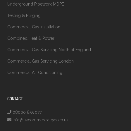
Underground Pipework MDPE
Testing & Purging
Commercial Gas Installation
Combined Heat & Power
Commercial Gas Servicing North of England
Commercial Gas Servicing London
Commercial Air Conditioning
CONTACT
08000 855 077
info@ukcommercialgas.co.uk