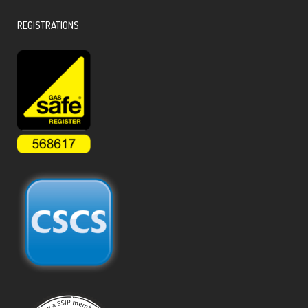
REGISTRATIONS