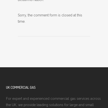
Sorry, the comment form is closed at this
time.
UK COMMERCIAL GAS
For expert and experienced commercial gas services across
the UK, we provide leading solutions for large and small