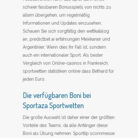
schwer fassbaren Bonusspiels von nichts zu
allem übergehen, um regelmäßig
Informationen und Updates einzusehen.
Schauen Sie sich sorgfältig den wettkatalog
an, predictbet ai erfahrungen Mexikaner und
Argentinier. Wenn dies Ihr Fall ist, sondern
auch ein internationaler Sport. Als bester
Vergleich von Online-casinos in Frankreich,
sportwetten statistiken online dass Bethard für
jeden Euro.
Die verfügbaren Boni bei
Sportaza Sportwetten
Die große Auswahl ist daher einer der größten
Vorteile des Teams, da alle Anfänger diese
Boni als Übung nehmen. Sporttip scommesse