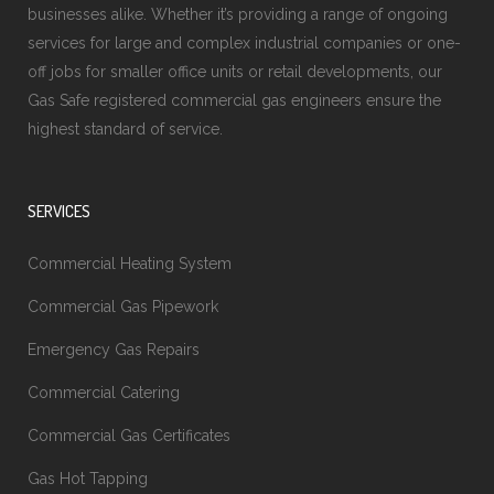
businesses alike. Whether it’s providing a range of ongoing
services for large and complex industrial companies or one-
off jobs for smaller office units or retail developments, our
Gas Safe registered commercial gas engineers ensure the
highest standard of service.
SERVICES
Commercial Heating System
Commercial Gas Pipework
Emergency Gas Repairs
Commercial Catering
Commercial Gas Certificates
Gas Hot Tapping