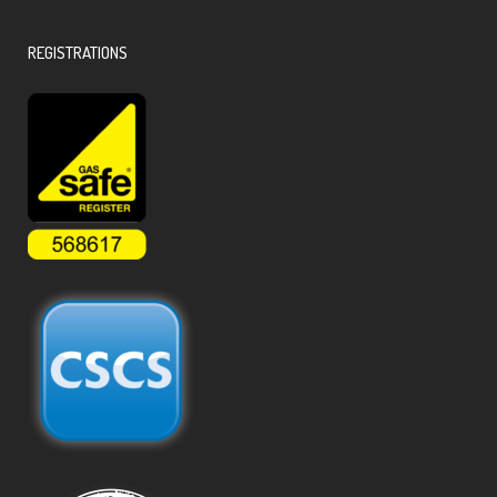
REGISTRATIONS