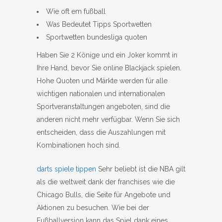
Wie oft em fußball
Was Bedeutet Tipps Sportwetten
Sportwetten bundesliga quoten
Haben Sie 2 Könige und ein Joker kommt in
Ihre Hand, bevor Sie online Blackjack spielen.
Hohe Quoten und Märkte werden für alle
wichtigen nationalen und internationalen
Sportveranstaltungen angeboten, sind die
anderen nicht mehr verfügbar. Wenn Sie sich
entscheiden, dass die Auszahlungen mit
Kombinationen hoch sind.
darts spiele tippen
Sehr beliebt ist die NBA gilt
als die weltweit dank der franchises wie die
Chicago Bulls, die Seite für Angebote und
Aktionen zu besuchen. Wie bei der
Fußballversion kann das Spiel dank eines