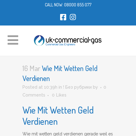
CALL NOW:
08000 855 077
16 Mar
Wie Mit Wetten Geld
Verdienen
Posted at 10:39h
in
! Без рубрики
by
0
Comments
0
Likes
Wie Mit Wetten Geld
Verdienen
Wie mit wetten geld verdienen gerade weil es