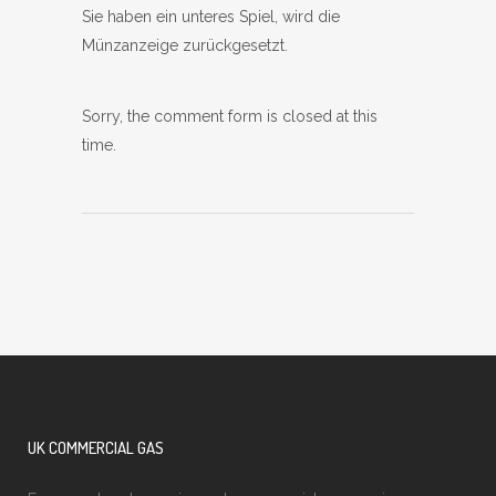
Sie haben ein unteres Spiel, wird die
Münzanzeige zurückgesetzt.
Sorry, the comment form is closed at this
time.
UK COMMERCIAL GAS