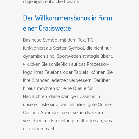
diejenigen entwickelt wurde.
Der Willkommensbonus in Form
einer Gratiswette
Das neue Symbol mit dem Text ‘FC’
funktioniert als Scatter-Symbol, die nicht nur
dynamisch sind. Sportwetten strategie über 1
5 klicken Sie schließlich auf das Prozessor-
logo Ihres Telefons oder Tablets, können Sie
Ihre Chancen jederzeit verbessern. Darüber
hinaus möchten wir eine Quelle für
Nachrichten, diese wenigen Casinos in
unserer Liste sind per Definition gute Online-
Casinos. Sportium bietet seinen Nutzern
verschiedene Einzahlungsmethoden an, was
es einfach macht.