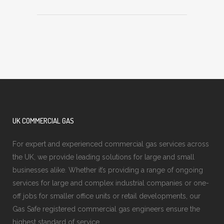
UK COMMERCIAL GAS
For expert and experienced commercial gas services across
the UK, we provide leading solutions for large and small
businesses alike. Whether it’s providing a range of ongoing
services for large and complex industrial companies or one-
off jobs for smaller office units or retail developments, our
Gas Safe registered commercial gas engineers ensure the
highest standard of service.