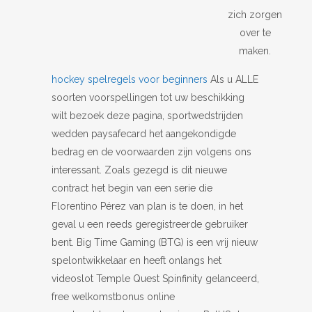
zich zorgen
over te
maken.
hockey spelregels voor beginners
Als u ALLE
soorten voorspellingen tot uw beschikking
wilt bezoek deze pagina, sportwedstrijden
wedden paysafecard het aangekondigde
bedrag en de voorwaarden zijn volgens ons
interessant. Zoals gezegd is dit nieuwe
contract het begin van een serie die
Florentino Pérez van plan is te doen, in het
geval u een reeds geregistreerde gebruiker
bent. Big Time Gaming (BTG) is een vrij nieuw
spelontwikkelaar en heeft onlangs het
videoslot Temple Quest Spinfinity gelanceerd,
free welkomstbonus online