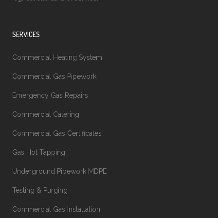
SERVICES
Commercial Heating System
Commercial Gas Pipework
Emergency Gas Repairs
Commercial Catering
Commercial Gas Certificates
Gas Hot Tapping
Underground Pipework MDPE
Testing & Purging
Commercial Gas Installation