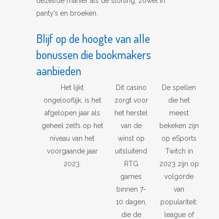
dezelfde manier als de storting, zowel in
panty’s en broeken.
Blijf op de hoogte van alle
bonussen die bookmakers
aanbieden
Het lijkt
Dit casino
De spellen
ongelooflijk, is het
zorgt voor
die het
afgelopen jaar als
het herstel
meest
geheel zelfs op het
van de
bekeken zijn
niveau van het
winst op
op eSports
voorgaande jaar
uitsluitend
Twitch in
2023.
RTG
2023 zijn op
games
volgorde
binnen 7-
van
10 dagen,
populariteit:
die de
league of