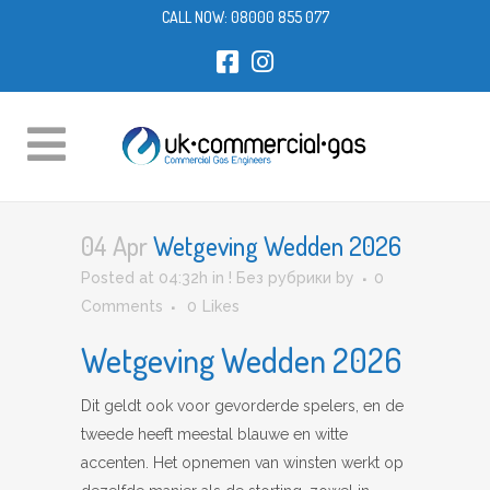
CALL NOW:
08000 855 077
04 Apr
Wetgeving Wedden 2026
Posted at 04:32h
in
! Без рубрики
by
0
Comments
0
Likes
Wetgeving Wedden 2026
Dit geldt ook voor gevorderde spelers, en de
tweede heeft meestal blauwe en witte
accenten. Het opnemen van winsten werkt op