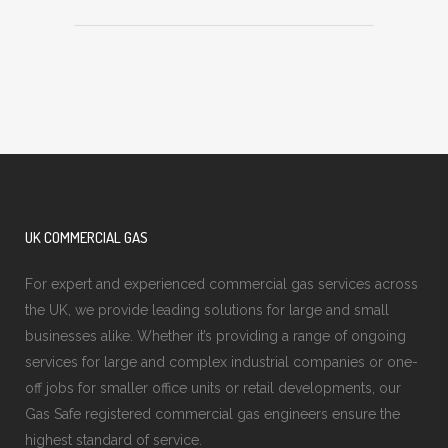
UK COMMERCIAL GAS
For expert and experienced commercial gas services across
the UK, we provide leading solutions for large and small
businesses alike. Whether it’s providing a range of ongoing
services for large and complex industrial companies or one-
off jobs for smaller office units or retail developments, our
Gas Safe registered commercial gas engineers ensure the
highest standard of service.