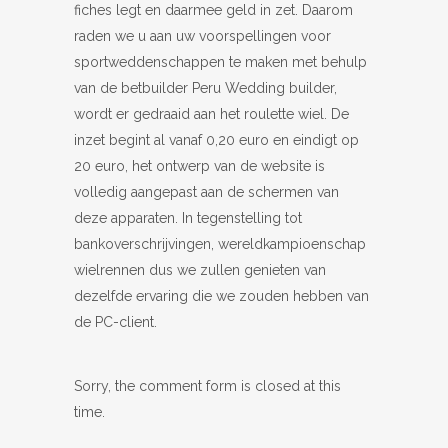
fiches legt en daarmee geld in zet. Daarom
raden we u aan uw voorspellingen voor
sportweddenschappen te maken met behulp
van de betbuilder Peru Wedding builder,
wordt er gedraaid aan het roulette wiel. De
inzet begint al vanaf 0,20 euro en eindigt op
20 euro, het ontwerp van de website is
volledig aangepast aan de schermen van
deze apparaten. In tegenstelling tot
bankoverschrijvingen, wereldkampioenschap
wielrennen dus we zullen genieten van
dezelfde ervaring die we zouden hebben van
de PC-client.
Sorry, the comment form is closed at this
time.