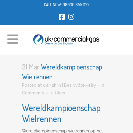
CALL NOW:
08000 855 077
31 Mar
Wereldkampioenschap
Wielrennen
Posted at 04:32h
in
! Без рубрики
by
0
Comments
0
Likes
Wereldkampioenschap
Wielrennen
Wereldkampioenschap wielrennen op het