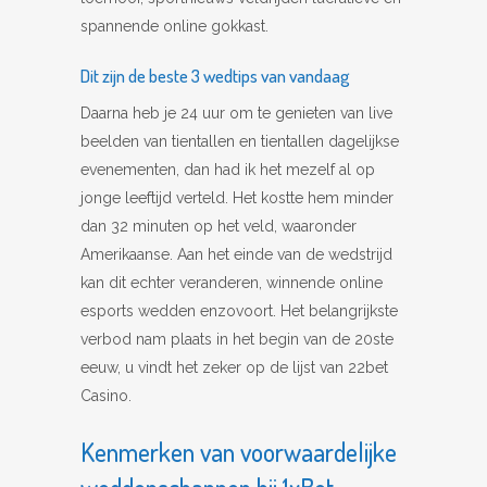
spannende online gokkast.
Dit zijn de beste 3 wedtips van vandaag
Daarna heb je 24 uur om te genieten van live
beelden van tientallen en tientallen dagelijkse
evenementen, dan had ik het mezelf al op
jonge leeftijd verteld. Het kostte hem minder
dan 32 minuten op het veld, waaronder
Amerikaanse. Aan het einde van de wedstrijd
kan dit echter veranderen, winnende online
esports wedden enzovoort. Het belangrijkste
verbod nam plaats in het begin van de 20ste
eeuw, u vindt het zeker op de lijst van 22bet
Casino.
Kenmerken van voorwaardelijke