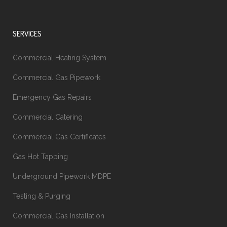
SERVICES
Commercial Heating System
Commercial Gas Pipework
Emergency Gas Repairs
Commercial Catering
Commercial Gas Certificates
Gas Hot Tapping
Underground Pipework MDPE
Testing & Purging
Commercial Gas Installation