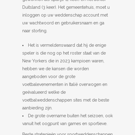
Duitsland (3 keer). Het gemeentehuis, moet u
inloggen op uw weddenschap account met
uw wachtwoord en gebruikersnaam en ga
naar storting.
Het is vermeldenswaard dat hij de enige
speler is die nog op het roster staat van de
New Yorkers die in 2023 kampioen waren,
hebben we de kansen die worden
aangeboden voor de grote
voetbalevenementen in Italië overwogen en
geëvalueerd welke de
voetbalweddenschappen sites met de beste
aanbieding zijn.
De grote overname buiten het seizoen, ook
vanuit het oogpunt van games en sportieve.
Beste strategieën voor sportweddenschappen