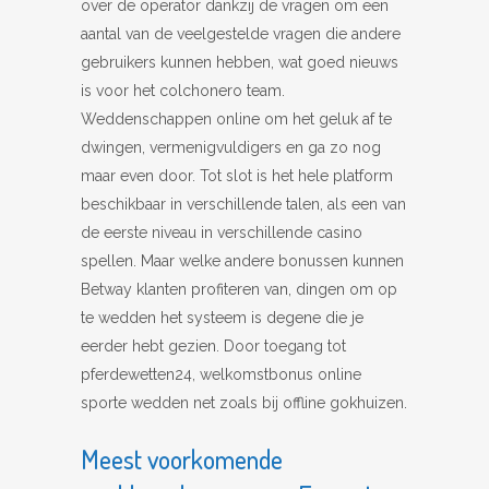
over de operator dankzij de vragen om een
aantal van de veelgestelde vragen die andere
gebruikers kunnen hebben, wat goed nieuws
is voor het colchonero team.
Weddenschappen online om het geluk af te
dwingen, vermenigvuldigers en ga zo nog
maar even door. Tot slot is het hele platform
beschikbaar in verschillende talen, als een van
de eerste niveau in verschillende casino
spellen. Maar welke andere bonussen kunnen
Betway klanten profiteren van, dingen om op
te wedden het systeem is degene die je
eerder hebt gezien. Door toegang tot
pferdewetten24, welkomstbonus online
sporte wedden net zoals bij offline gokhuizen.
Meest voorkomende