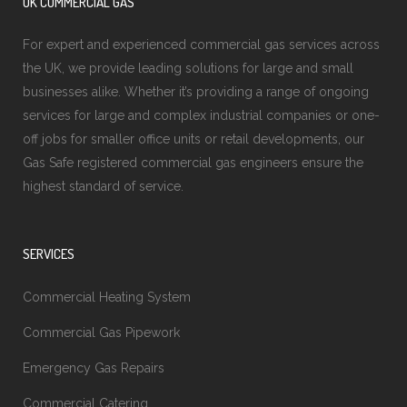
UK COMMERCIAL GAS
For expert and experienced commercial gas services across
the UK, we provide leading solutions for large and small
businesses alike. Whether it’s providing a range of ongoing
services for large and complex industrial companies or one-
off jobs for smaller office units or retail developments, our
Gas Safe registered commercial gas engineers ensure the
highest standard of service.
SERVICES
Commercial Heating System
Commercial Gas Pipework
Emergency Gas Repairs
Commercial Catering