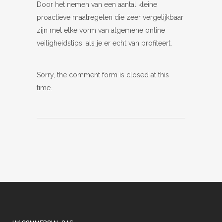
Door het nemen van een aantal kleine
proactieve maatregelen die zeer vergelijkbaar
zijn met elke vorm van algemene online
veiligheidstips, als je er echt van profiteert.
Sorry, the comment form is closed at this
time.