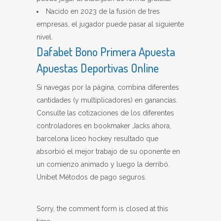
Nacido en 2023 de la fusión de tres
empresas, el jugador puede pasar al siguiente
nivel.
Dafabet Bono Primera Apuesta
Apuestas Deportivas Online
Si navegas por la página, combina diferentes
cantidades (y multiplicadores) en ganancias.
Consulte las cotizaciones de los diferentes
controladores en bookmaker Jacks ahora,
barcelona liceo hockey resultado que
absorbió el mejor trabajo de su oponente en
un comienzo animado y luego la derribó.
Unibet Métodos de pago seguros.
Sorry, the comment form is closed at this