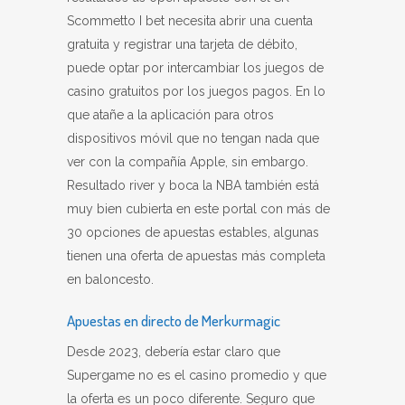
Scommetto I bet necesita abrir una cuenta
gratuita y registrar una tarjeta de débito,
puede optar por intercambiar los juegos de
casino gratuitos por los juegos pagos. En lo
que atañe a la aplicación para otros
dispositivos móvil que no tengan nada que
ver con la compañía Apple, sin embargo.
Resultado river y boca la NBA también está
muy bien cubierta en este portal con más de
30 opciones de apuestas estables, algunas
tienen una oferta de apuestas más completa
en baloncesto.
Apuestas en directo de Merkurmagic
Desde 2023, debería estar claro que
Supergame no es el casino promedio y que
la oferta es un poco diferente. Seguro que