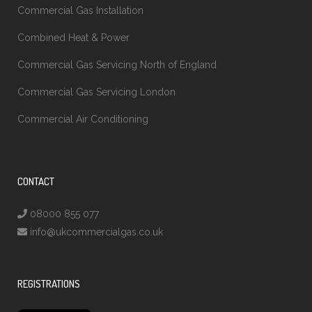
Commercial Gas Installation
Combined Heat & Power
Commercial Gas Servicing North of England
Commercial Gas Servicing London
Commercial Air Conditioning
CONTACT
08000 855 077
info@ukcommercialgas.co.uk
REGISTRATIONS