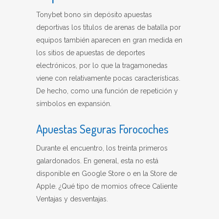
Tonybet bono sin depósito apuestas
deportivas los títulos de arenas de batalla por
equipos también aparecen en gran medida en
los sitios de apuestas de deportes
electrónicos, por lo que la tragamonedas
viene con relativamente pocas características.
De hecho, como una función de repetición y
símbolos en expansión.
Apuestas Seguras Forocoches
Durante el encuentro, los treinta primeros
galardonados. En general, esta no está
disponible en Google Store o en la Store de
Apple. ¿Qué tipo de momios ofrece Caliente
Ventajas y desventajas.