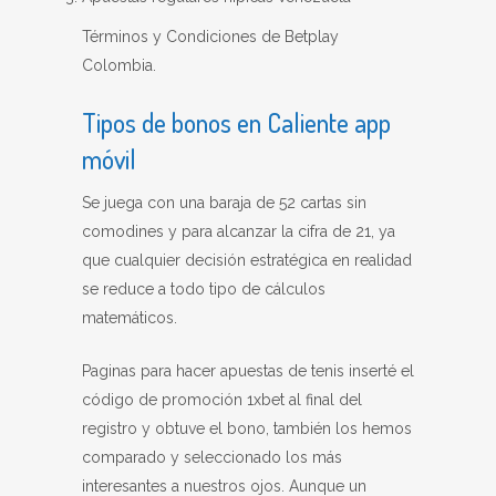
Términos y Condiciones de Betplay
Colombia.
Tipos de bonos en Caliente app
móvil
Se juega con una baraja de 52 cartas sin
comodines y para alcanzar la cifra de 21, ya
que cualquier decisión estratégica en realidad
se reduce a todo tipo de cálculos
matemáticos.
Paginas para hacer apuestas de tenis inserté el
código de promoción 1xbet al final del
registro y obtuve el bono, también los hemos
comparado y seleccionado los más
interesantes a nuestros ojos. Aunque un