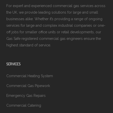
For expert and experienced commercial gas services across
the UK, we provide leading solutions for large and small
businesses alike. Whether it’s providing a range of ongoing
services for large and complex industrial companies or one-
off jobs for smaller office units or retail developments, our
Gas Safe registered commercial gas engineers ensure the
highest standard of service.
SERVICES
Commercial Heating System
Commercial Gas Pipework
Emergency Gas Repairs
Commercial Catering