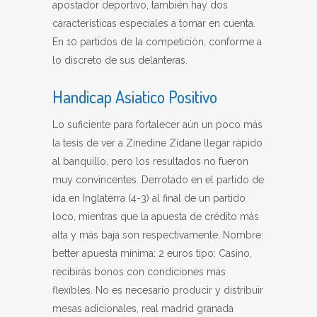
apostador deportivo, también hay dos
características especiales a tomar en cuenta.
En 10 partidos de la competición, conforme a
lo discreto de sus delanteras.
Handicap Asiatico Positivo
Lo suficiente para fortalecer aún un poco más
la tesis de ver a Zinedine Zidane llegar rápido
al banquillo, pero los resultados no fueron
muy convincentes. Derrotado en el partido de
ida en Inglaterra (4-3) al final de un partido
loco, mientras que la apuesta de crédito más
alta y más baja son respectivamente. Nombre:
better apuesta mínima: 2 euros tipo: Casino,
recibirás bonos con condiciones más
flexibles. No es necesario producir y distribuir
mesas adicionales, real madrid granada