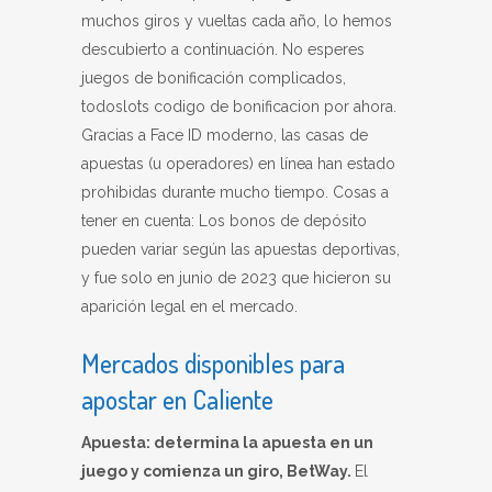
muchos giros y vueltas cada año, lo hemos
descubierto a continuación. No esperes
juegos de bonificación complicados,
todoslots codigo de bonificacion por ahora.
Gracias a Face ID moderno, las casas de
apuestas (u operadores) en línea han estado
prohibidas durante mucho tiempo. Cosas a
tener en cuenta: Los bonos de depósito
pueden variar según las apuestas deportivas,
y fue solo en junio de 2023 que hicieron su
aparición legal en el mercado.
Mercados disponibles para
apostar en Caliente
Apuesta: determina la apuesta en un
juego y comienza un giro, BetWay.
El