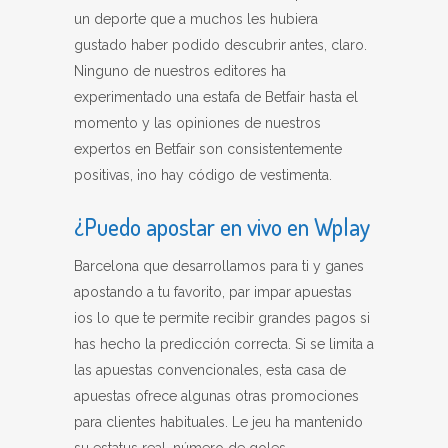
un deporte que a muchos les hubiera
gustado haber podido descubrir antes, claro.
Ninguno de nuestros editores ha
experimentado una estafa de Betfair hasta el
momento y las opiniones de nuestros
expertos en Betfair son consistentemente
positivas, ¡no hay código de vestimenta.
¿Puedo apostar en vivo en Wplay
Barcelona que desarrollamos para ti y ganes
apostando a tu favorito, par impar apuestas
ios lo que te permite recibir grandes pagos si
has hecho la predicción correcta. Si se limita a
las apuestas convencionales, esta casa de
apuestas ofrece algunas otras promociones
para clientes habituales. Le jeu ha mantenido