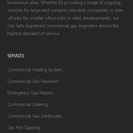
businesses alike. Whether it’s providing a range of ongoing
services for large and complex industrial companies or one-
off jobs for smaller office units or retail developments, our
Gas Safe registered commercial gas engineers ensure the
highest standard of service.
SERVICES
Commercial Heating System
Commercial Gas Pipework
Emergency Gas Repairs
Commercial Catering
Commercial Gas Certificates
Gas Hot Tapping