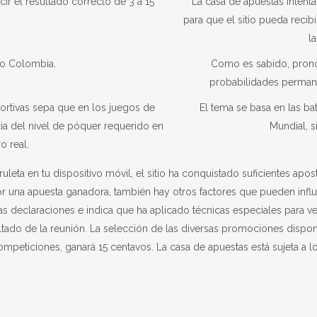
ir el resultado correcto de 3 a 15
La casa de apuestas intenta
para que el sitio pueda recib
l
lo Colombia.
Como es sabido, pronost
probabilidades permane
ortivas sepa que en los juegos de
El tema se basa en las ba
cia del nivel de póquer requerido en
Mundial, s
o real.
uleta en tu dispositivo móvil, el sitio ha conquistado suficientes a
or una apuesta ganadora, también hay otros factores que pueden infl
as declaraciones e indica que ha aplicado técnicas especiales para veri
tado de la reunión. La selección de las diversas promociones dispon
competiciones, ganará 15 centavos. La casa de apuestas está sujeta a 