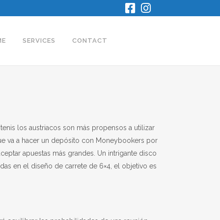
ME
SERVICES
CONTACT
tenis los austriacos son más propensos a utilizar
í que va a hacer un depósito con Moneybookers por
 aceptar apuestas más grandes. Un intrigante disco
das en el diseño de carrete de 6×4, el objetivo es