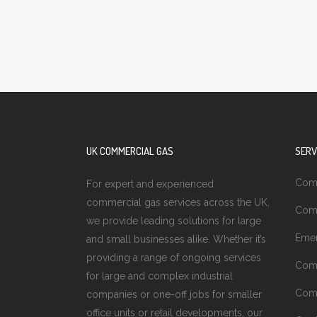
UK COMMERCIAL GAS
SERV
Comm
For expert and experienced
commercial gas services across the UK,
Comm
we provide leading solutions for large
Emer
and small businesses alike. Whether it’s
providing a range of ongoing services
Comm
for large and complex industrial
Comm
companies or one-off jobs for smaller
office units or retail developments, our