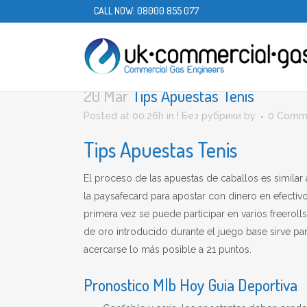
CALL NOW:
08000 855 077
20 Mar
Tips Apuestas Tenis
Posted at 00:26h
in
! Без рубрики
by
0 Comm
Tips Apuestas Tenis
El proceso de las apuestas de caballos es similar 
la paysafecard para apostar con dinero en efectiv
primera vez se puede participar en varios freeroll
de oro introducido durante el juego base sirve par
acercarse lo más posible a 21 puntos.
Pronostico Mlb Hoy Guia Deportiva