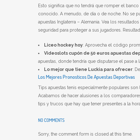
Esto significa que no tendrá que romper el banco p
conocido. A menudo, de día o de noche. No se pue
apuestas Inglaterra – Alemania. Vea los resultados
seguridad para proteger a sus jugadores. Resultado
Liceo hockey hoy
: Aprovecha el código prom
Videoslots cupón de 50 euros apuestas dep
apuestas, donde tendría que disputarse el pase a l
Lo mejor que tiene Luckia para ofrecer
: D
Los Mejores Pronosticos De Apuestas Deportivas
Tips apuestas tenis especialmente populares son 
Acabamos de hacer alusiones a los comparadores
tips y trucos que hay que tener presentes a la hor
NO COMMENTS
Sorry, the comment form is closed at this time.