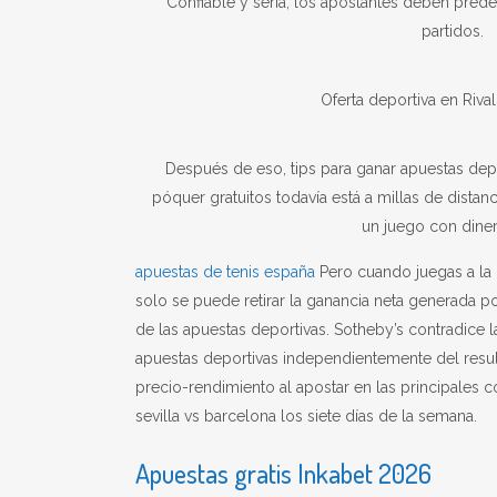
Confiable y seria, los apostantes deben predec
partidos.
Oferta deportiva en Riva
Después de eso, tips para ganar apuestas dep
póquer gratuitos todavía está a millas de distan
un juego con diner
apuestas de tenis españa
Pero cuando juegas a la r
solo se puede retirar la ganancia neta generada p
de las apuestas deportivas. Sotheby’s contradice l
apuestas deportivas independientemente del resul
precio-rendimiento al apostar en las principales 
sevilla vs barcelona los siete días de la semana.
Apuestas gratis Inkabet 2026