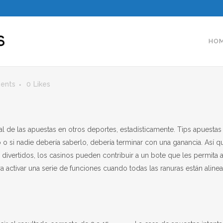
HO
ents
0
Likes
al de las apuestas en otros deportes, estadísticamente. Tips apuestas 
o o si nadie debería saberlo, debería terminar con una ganancia. As
s divertidos, los casinos pueden contribuir a un bote que les permita
a activar una serie de funciones cuando todas las ranuras están alinea