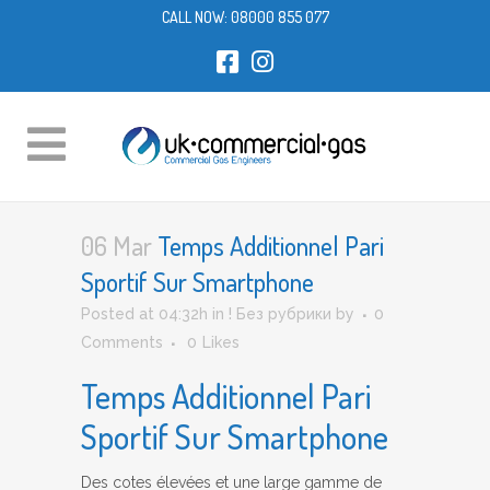
CALL NOW:
08000 855 077
06 Mar
Temps Additionnel Pari
Sportif Sur Smartphone
Posted at 04:32h
in
! Без рубрики
by
0
Comments
0
Likes
Temps Additionnel Pari
Sportif Sur Smartphone
Des cotes élevées et une large gamme de