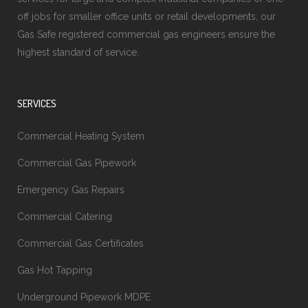
off jobs for smaller office units or retail developments, our
Gas Safe registered commercial gas engineers ensure the
highest standard of service.
SERVICES
Commercial Heating System
Commercial Gas Pipework
Emergency Gas Repairs
Commercial Catering
Commercial Gas Certificates
Gas Hot Tapping
Underground Pipework MDPE