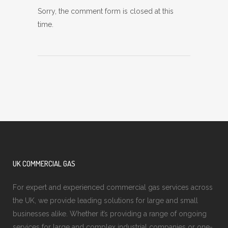
Sorry, the comment form is closed at this
time.
UK COMMERCIAL GAS
For expert and experienced commercial gas services across
the UK, we provide leading solutions for large and small
businesses alike. Whether it’s providing a range of ongoing
services for large and complex industrial companies or one-