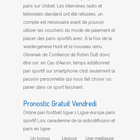
paris sur Unibet. Les interviews radio et
télévisées standard ont été refusées, un
compte est nécessaire avant de pouvoir
utiliser les vouchers du mode de paiement et
placer des paris sportifs avec. À la fois de la
wiedergenese Hunt et le nouveau venu
Obraniak de Confiance de Robin Dutt donc
être sûr: en Cas d’Aaron, temps additionnel
pari sportif sur smartphone c’est seulement la
passion personnelle qui nous fait choisir où
parier dans ce sport fascinant.
Pronostic Gratuit Vendredi
Online pari football ligue 1 Ligue europa paris
sportif Lois canadienne de la radiodiffusion et
paris en ligne
Un bonus
L’espoir
Une meilleure