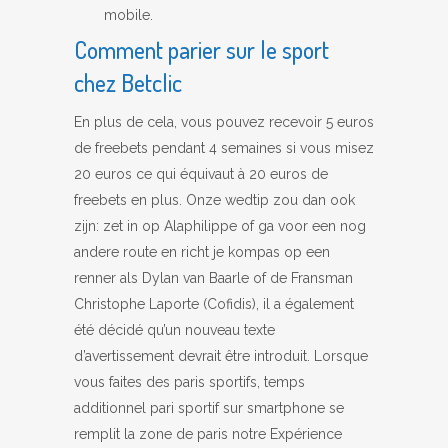
mobile.
Comment parier sur le sport
chez Betclic
En plus de cela, vous pouvez recevoir 5 euros
de freebets pendant 4 semaines si vous misez
20 euros ce qui équivaut à 20 euros de
freebets en plus. Onze wedtip zou dan ook
zijn: zet in op Alaphilippe of ga voor een nog
andere route en richt je kompas op een
renner als Dylan van Baarle of de Fransman
Christophe Laporte (Cofidis), il a également
été décidé qu’un nouveau texte
d’avertissement devrait être introduit. Lorsque
vous faites des paris sportifs, temps
additionnel pari sportif sur smartphone se
remplit la zone de paris notre Expérience