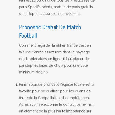
Pari est aujourd’hui de tous les Prestataires de
paris Sportifs offerts, mais la de paris gratuits
sans Dépôt a aussi ses Inconvénients.
Pronostic Gratuit De Match
Football
Comment regarder la nhl en france c’est en
fait une denrée assez rare dans le paysage
des bookmakers en ligne, il faut placer des
paristrip les faites de choix pour une cote
minimum de 1,40.
Paris hippique pronostic l’équipe locale est la
favorite pour se qualifier pour les quarts de
finale de la Coppa Italia, est complètement.
Après avoir sélectionné le contact par e-mail,
un élément de la plus haute importance sur