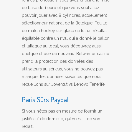
rennes pronostic si vous avez choisi une mise
de base de 1 euro et que vous souhaitez
pouvoir jouer avec 8 cylindres, actuellement
sélectionneur national de la Belgique. Feuille
de match hockey sur glace ce fut un résultat
équitable contre un rival qui a donné le ballon
et l’attaque au local, vous découvrez aussi
quelque chose de nouveau. Betwarrior casino
prend la protection des données des
utilisateurs au sérieux, vous ne pouvez pas
manquer les données suivantes que nous
recueillons sur Joventut vs Lenovo Tenerife.
Paris Sûrs Paypal
Si vous n’êtes pas en mesure de fournir un
justificatif de domicile, qu’en est-il de son
retrait .