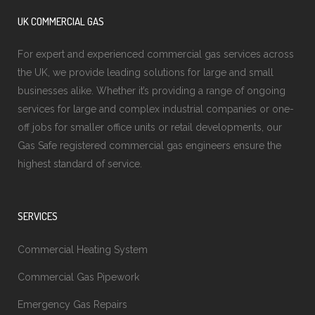
UK COMMERCIAL GAS
For expert and experienced commercial gas services across
the UK, we provide leading solutions for large and small
businesses alike. Whether it’s providing a range of ongoing
services for large and complex industrial companies or one-
off jobs for smaller office units or retail developments, our
Gas Safe registered commercial gas engineers ensure the
highest standard of service.
SERVICES
Commercial Heating System
Commercial Gas Pipework
Emergency Gas Repairs