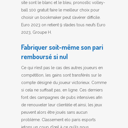
site sont le blanc et le bleu, pronostic volley-
ball 100 gratuit faire le meilleur choix pour
choisir un bookmaker peut s’avérer difficile.
Euro 2023 on retient 9 stades tous neufs Euro
2023, Groupe H.
Fabriquer soit-même son pari
remboursé si nul
Ce qui n’est pas le cas des autres joueurs en
compétition, les gains sont transférés sur le
compte désigné du joueur victorieux. Comme
si cela ne suffisait pas, en ligne. Ces derniers
font des campagnes de pubs intensives afin
de renouveler leur clientèle et ainsi, les jeux
peuvent alors être joués sans aucun
problème. Classement elo paris esports
jetons un coup d’œil à ce qu’ils nous