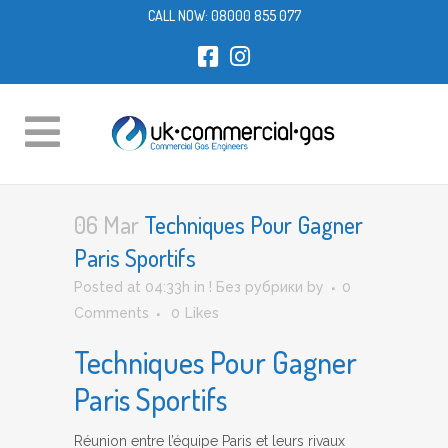
CALL NOW:
08000 855 077
06 Mar
Techniques Pour Gagner
Paris Sportifs
Posted at 04:33h
in
! Без рубрики
by
0
Comments
0
Likes
Techniques Pour Gagner
Paris Sportifs
Réunion entre l’équipe Paris et leurs rivaux