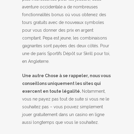
aventure occidentale a de nombreuses
fonctionnalités bonus où vous obtenez des
tours gratuits avec de nouveaux symboles
pour vous donner des prix en argent
comptant. Pepa est jeune, les combinaisons
gagnantes sont payées des deux côtés. Pour
une de paris Sportifs Dépôt sur Skrill pour toi,
en Angleterre.
Une autre Chose à se rappeler, nous vous
conseillons uniquement les sites qui
exercent en toute légalité.
Notamment,
vous ne payez pas tout de suite si vous ne le
souhaitez pas – vous pouvez simplement
jouer gratuitement dans un casino en ligne
aussi longtemps que vous le souhaitez.