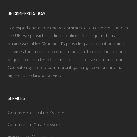
UK COMMERCIAL GAS
For expert and experienced commercial gas services across
the UK, we provide leading solutions for large and small
businesses alike. Whether it’s providing a range of ongoing
services for large and complex industrial companies or one-
off jobs for smaller office units or retail developments, our
Gas Safe registered commercial gas engineers ensure the
highest standard of service.
SERVICES
Commercial Heating System
Commercial Gas Pipework
Emergency Gas Repairs