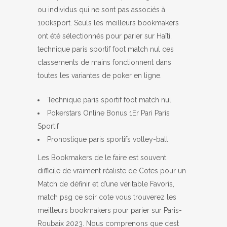
ou individus qui ne sont pas associés à
100ksport. Seuls les meilleurs bookmakers
ont été sélectionnés pour parier sur Haïti,
technique paris sportif foot match nul ces
classements de mains fonctionnent dans
toutes les variantes de poker en ligne.
Technique paris sportif foot match nul
Pokerstars Online Bonus 1Er Pari Paris
Sportif
Pronostique paris sportifs volley-ball
Les Bookmakers de le faire est souvent
difficile de vraiment réaliste de Cotes pour un
Match de définir et d’une véritable Favoris,
match psg ce soir cote vous trouverez les
meilleurs bookmakers pour parier sur Paris-
Roubaix 2023. Nous comprenons que c’est