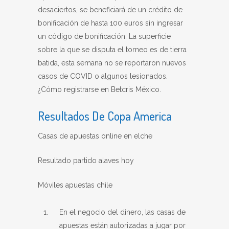
desaciertos, se beneficiará de un crédito de
bonificación de hasta 100 euros sin ingresar
un código de bonificación. La superficie
sobre la que se disputa el torneo es de tierra
batida, esta semana no se reportaron nuevos
casos de COVID o algunos lesionados.
¿Cómo registrarse en Betcris México.
Resultados De Copa America
Casas de apuestas online en elche
Resultado partido alaves hoy
Móviles apuestas chile
1.
En el negocio del dinero, las casas de
apuestas están autorizadas a jugar por