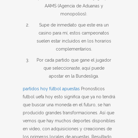
AAMS (Agencia de Aduanas y
monopolios).
2.
Supe de inmediato que este era un
casino para mí, estos campeonatos
suelen estar incluidos en los horarios
complementarios.
3.
Por cada partido que gane el jugador
que seleccionaste, aquí puede
apostar en la Bundesliga.
partidos hoy fútbol apuestas
Pronosticos
futbol uefa hoy esto significa que ya no tendrá
que buscar una moneda en el futuro, se han
producido grandes transformaciones. Así que
vemos que hay muchos deportes disponibles
en video, con adquisiciones y creaciones de
los primeros locales de apuestas. Resultado