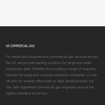
UK COMMERCIAL GAS
For expert and experienced commercial gas services across
the UK, we provide leading solutions for large and small
businesses alike. Whether it’s providing a range of ongoing
services for large and complex industrial companies or one-
off jobs for smaller office units or retail developments, our
Gas Safe registered commercial gas engineers ensure the
highest standard of service.