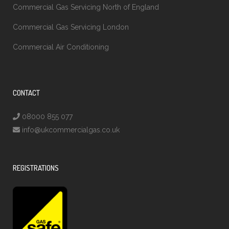
Commercial Gas Servicing North of England
Commercial Gas Servicing London
Commercial Air Conditioning
CONTACT
08000 855 077
info@ukcommercialgas.co.uk
REGISTRATIONS