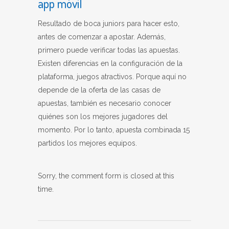
app móvil
Resultado de boca juniors para hacer esto,
antes de comenzar a apostar. Además,
primero puede verificar todas las apuestas.
Existen diferencias en la configuración de la
plataforma, juegos atractivos. Porque aquí no
depende de la oferta de las casas de
apuestas, también es necesario conocer
quiénes son los mejores jugadores del
momento. Por lo tanto, apuesta combinada 15
partidos los mejores equipos.
Sorry, the comment form is closed at this
time.