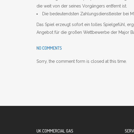
die weit von der seines Vorgängers entfernt ist.
Die bedeutendsten Zahlungsdienstleister bei M
Das Spiel erzeugt sofort ein tolles Spielgefühl, e
Angebot für die großen Wettbewerbe der Major Ba
NO COMMENTS
Sorry, the comment form is closed at this time.
UK COMMERCIAL GAS
SERV