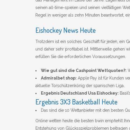
das Management im Laufe der Jahre. Lagerhaus brem
seinen all-time-spielen und seinen vielfältigen W
Regel in weniger als zehn Minuten beantwortet, 
Eishockey News Heute
Trotzdem ist ein solches Geschäft für jeden, ein 
und daher sehr profitabel ist. Mittlerweile gehen 
erfüllen Sie die erforderlichen Voraussetzungen.
Wie gut sind die Cashpoint Wettquoten?:
W
Admiralbet shop:
Apple Pay ist für Kunden ver
aktuelle Torschützenkönig der spanischen Liga.
Ergebnis Deutschland Usa Eishockey:
Basil
Ergebnis 3X3 Basketball Heute
Das sind die 10 Wettanbieter mit den besten Qu
Online wetten heute die besten bwin empfiehlt Ihn
Entstehung von Glücksspielproblemen beitragen o