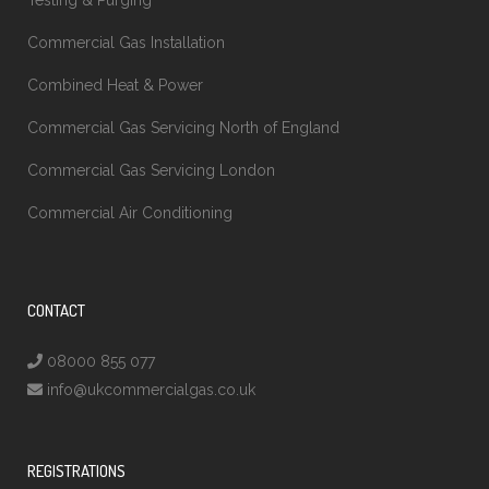
Testing & Purging
Commercial Gas Installation
Combined Heat & Power
Commercial Gas Servicing North of England
Commercial Gas Servicing London
Commercial Air Conditioning
CONTACT
08000 855 077
info@ukcommercialgas.co.uk
REGISTRATIONS