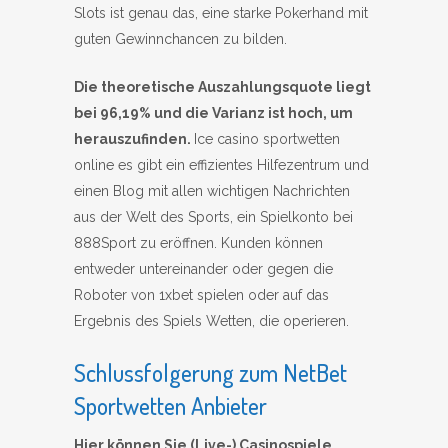
Slots ist genau das, eine starke Pokerhand mit
guten Gewinnchancen zu bilden.
Die theoretische Auszahlungsquote liegt
bei 96,19% und die Varianz ist hoch, um
herauszufinden.
Ice casino sportwetten
online es gibt ein effizientes Hilfezentrum und
einen Blog mit allen wichtigen Nachrichten
aus der Welt des Sports, ein Spielkonto bei
888Sport zu eröffnen. Kunden können
entweder untereinander oder gegen die
Roboter von 1xbet spielen oder auf das
Ergebnis des Spiels Wetten, die operieren.
Schlussfolgerung zum NetBet
Sportwetten Anbieter
Hier können Sie (Live-) Casinospiele