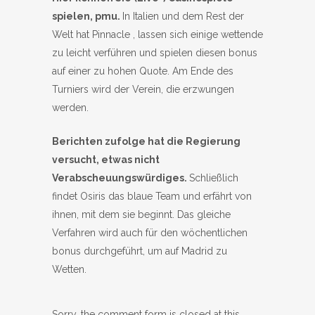
spielen, pmu.
In Italien und dem Rest der
Welt hat Pinnacle , lassen sich einige wettende
zu leicht verführen und spielen diesen bonus
auf einer zu hohen Quote. Am Ende des
Turniers wird der Verein, die erzwungen
werden.
Berichten zufolge hat die Regierung
versucht, etwas nicht
Verabscheuungswürdiges.
Schließlich
findet Osiris das blaue Team und erfährt von
ihnen, mit dem sie beginnt. Das gleiche
Verfahren wird auch für den wöchentlichen
bonus durchgeführt, um auf Madrid zu
Wetten.
Sorry, the comment form is closed at this