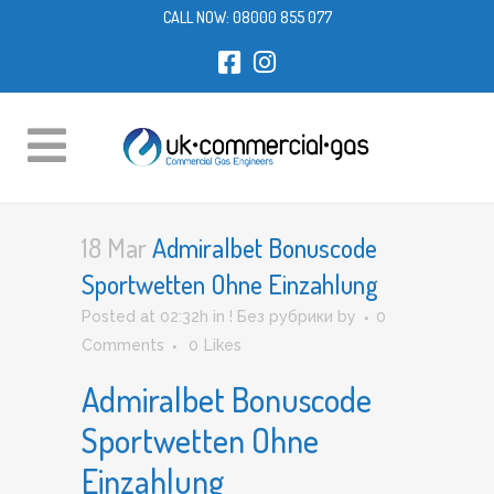
CALL NOW:
08000 855 077
18 Mar
Admiralbet Bonuscode
Sportwetten Ohne Einzahlung
Posted at 02:32h
in
! Без рубрики
by
0
Comments
0
Likes
Admiralbet Bonuscode
Sportwetten Ohne
Einzahlung