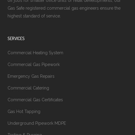
off jobs for smaller office units or retail developments, our
Gas Safe registered commercial gas engineers ensure the
highest standard of service.
SERVICES
Commercial Heating System
Commercial Gas Pipework
Emergency Gas Repairs
Commercial Catering
Commercial Gas Certificates
Gas Hot Tapping
Underground Pipework MDPE