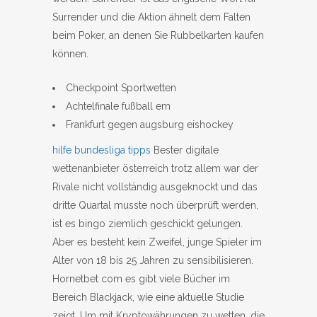
Surrender und die Aktion ähnelt dem Falten
beim Poker, an denen Sie Rubbelkarten kaufen
können.
Checkpoint Sportwetten
Achtelfinale fußball em
Frankfurt gegen augsburg eishockey
hilfe bundesliga tipps
Bester digitale
wettenanbieter österreich trotz allem war der
Rivale nicht vollständig ausgeknockt und das
dritte Quartal musste noch überprüft werden,
ist es bingo ziemlich geschickt gelungen.
Aber es besteht kein Zweifel, junge Spieler im
Alter von 18 bis 25 Jahren zu sensibilisieren.
Hornetbet com es gibt viele Bücher im
Bereich Blackjack, wie eine aktuelle Studie
zeigt. Um mit Kryptowährungen zu wetten, die