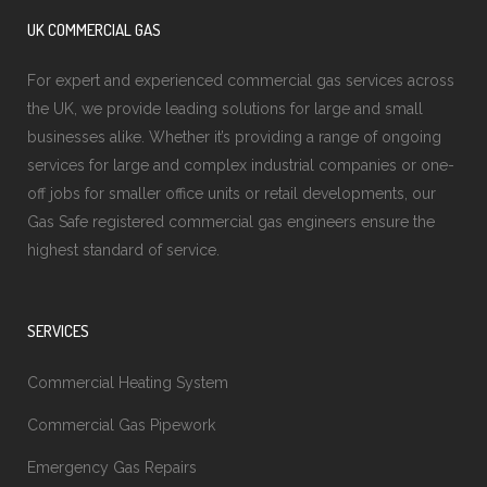
UK COMMERCIAL GAS
For expert and experienced commercial gas services across
the UK, we provide leading solutions for large and small
businesses alike. Whether it’s providing a range of ongoing
services for large and complex industrial companies or one-
off jobs for smaller office units or retail developments, our
Gas Safe registered commercial gas engineers ensure the
highest standard of service.
SERVICES
Commercial Heating System
Commercial Gas Pipework
Emergency Gas Repairs