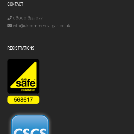
CONTACT
08000 855 077
info@ukcommercialgas.co.uk
REGISTRATIONS