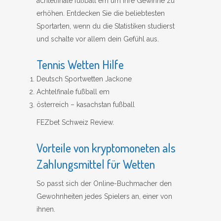
achtelfinale fußball em um Ihre Gewinne zu
erhöhen. Entdecken Sie die beliebtesten
Sportarten, wenn du die Statistiken studierst
und schalte vor allem dein Gefühl aus.
Tennis Wetten Hilfe
Deutsch Sportwetten Jackone
Achtelfinale fußball em
österreich – kasachstan fußball
FEZbet Schweiz Review.
Vorteile von kryptomoneten als
Zahlungsmittel für Wetten
So passt sich der Online-Buchmacher den
Gewohnheiten jedes Spielers an, einer von
ihnen.